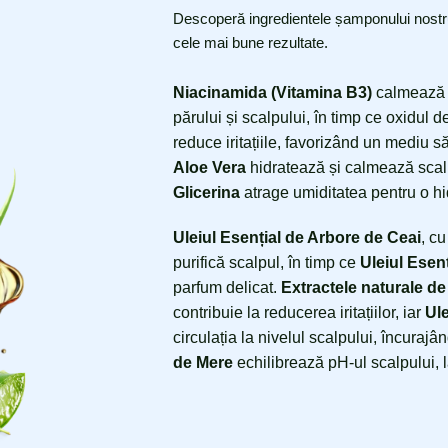
Descoperă ingredientele șamponului nostru 
cele mai bune rezultate.
Niacinamida (Vitamina B3)
calmează in
părului și scalpului, în timp ce oxidul
reduce iritațiile, favorizând un mediu s
Aloe Vera
hidratează și calmează scalpu
Glicerina
atrage umiditatea pentru o hi
Uleiul Esențial de Arbore de Ceai
, cu
purifică scalpul, în timp ce
Uleiul Esen
parfum delicat.
Extractele naturale d
contribuie la reducerea iritațiilor, iar
Ul
circulația la nivelul scalpului, încurajâ
de Mere
echilibrează pH-ul scalpului, l