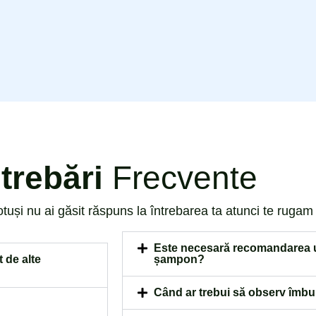
ntrebări
Frecvente
uși nu ai găsit răspuns la întrebarea ta atunci te rugam s
Este necesară recomandarea un
 de alte
șampon?
Când ar trebui să observ îmbun