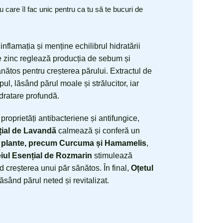
care îl fac unic pentru ca tu să te bucuri de
flamația și menține echilibrul hidratării
 de zinc reglează producția de sebum și
ănătos pentru creșterea părului. Extractul de
l, lăsând părul moale și strălucitor, iar
dratare profundă.
 proprietăți antibacteriene și antifungice,
țial de Lavandă
calmează și conferă un
e plante, precum Curcuma și Hamamelis
,
eiul Esențial de Rozmarin
stimulează
nd creșterea unui păr sănătos. În final,
Oțetul
ăsând părul neted și revitalizat.