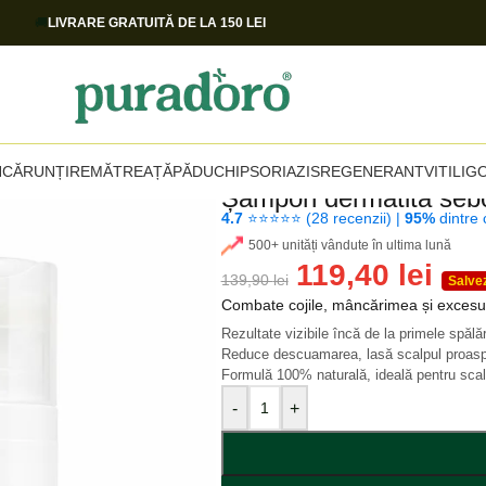
🚚
LIVRARE GRATUITĂ DE LA 150 LEI
NCĂRUNȚIRE
MĂTREAȚĂ
PĂDUCHI
PSORIAZIS
REGENERANT
VITILIG
Șampon dermatită seb
4.7
⭐⭐⭐⭐⭐️ (
28 recenzii
) |
95%
dintre 
500+ unități vândute în ultima lună
119,40
lei
139,90
lei
Salve
Combate cojile, mâncărimea și exces
Rezultate vizibile încă de la primele spălăr
Reduce descuamarea, lasă scalpul proaspăt
Formulă 100% naturală, ideală pentru scal
-
+