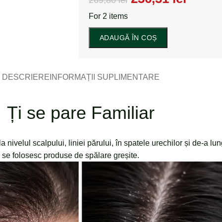
For 2 items
ADAUGĂ ÎN COȘ
DESCRIERE
INFORMAȚII SUPLIMENTARE
Ți se pare Familiar
velul scalpului, liniei părului, în spatele urechilor și de-a lungu
 se folosesc produse de spălare greșite.