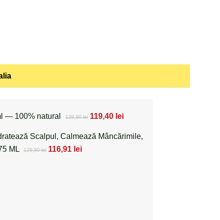
alia
ml — 100% natural
119,40
lei
139,90
lei
idratează Scalpul, Calmează Mâncărimile,
 75 ML
116,91
lei
129,90
lei