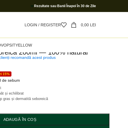
❤️
Rezultate sau Banii Înapoi în 30 de Zile
LOGIN / REGISTER
0,00
LEI
O
VOPSIT
YELLOW
oreică 200ml — 100% natural
clienți recomandă acest produs
zi 15%
ul de sebum
i
 și echilibrat
p gras și dermatită seboreică
ADAUGĂ ÎN COȘ