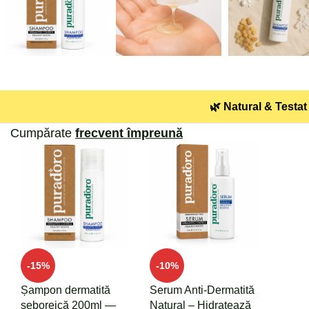
🌿 Natural & Testat 
Cumpărate
frecvent împreună
-15%
-10%
Șampon dermatită
Serum Anti-Dermatită
seboreică 200ml —
Natural – Hidratează