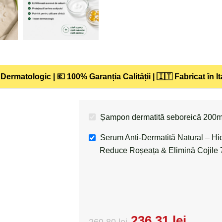
Dermatologic | 💶 100% Garanția Calității | 🇮🇹 Fabricat în It
Șampon dermatită seboreică 200
Serum Anti-Dermatită Natural – H
Reduce Roșeața & Elimină Cojile
236,31
lei
269,80
lei