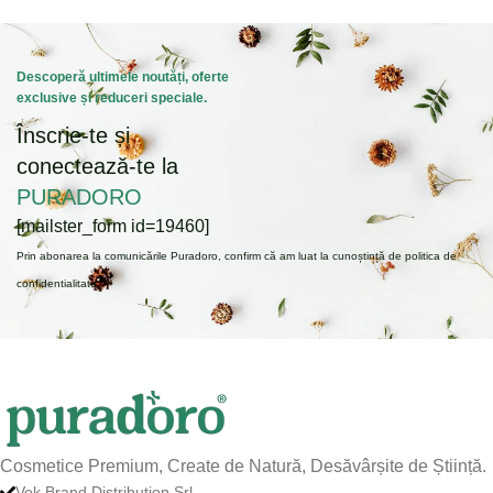
Descoperă ultimele noutăți, oferte
exclusive și reduceri speciale.
Înscrie-te și
conectează-te la
PURADORO
[mailster_form id=19460]
Prin abonarea la comunicările Puradoro, confirm că am luat la cunoștință de politica de
confidentialitate.
Cosmetice Premium, Create de Natură, Desăvârșite de Știință.
Vok Brand Distribution Srl