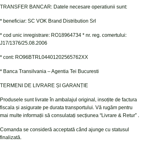
TRANSFER BANCAR: Datele necesare operatiunii sunt:
* beneficiar: SC VOK Brand Distribution Srl
* cod unic inregistrare: RO18964734 * nr. reg. comertului:
J17/1376/25.08.2006
* cont: RO96BTRL04401202565762XX
* Banca Transilvania – Agentia Tei Bucuresti
TERMENI DE LIVRARE ȘI GARANȚIE
Produsele sunt livrate în ambalajul original, insoțite de factura
fiscala și asigurate pe durata transportului. Vă rugăm pentru
mai multe informații să consulatați secțiunea “Livrare & Retur” .
Comanda se consideră acceptată când ajunge cu statusul
finalizată.