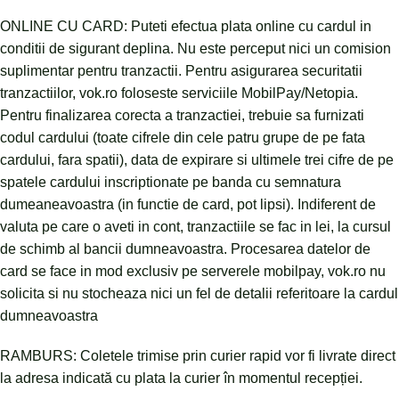
ONLINE CU CARD: Puteti efectua plata online cu cardul in
conditii de sigurant deplina. Nu este perceput nici un comision
suplimentar pentru tranzactii. Pentru asigurarea securitatii
tranzactiilor, vok.ro foloseste serviciile MobilPay/Netopia.
Pentru finalizarea corecta a tranzactiei, trebuie sa furnizati
codul cardului (toate cifrele din cele patru grupe de pe fata
cardului, fara spatii), data de expirare si ultimele trei cifre de pe
spatele cardului inscriptionate pe banda cu semnatura
dumeaneavoastra (in functie de card, pot lipsi). Indiferent de
valuta pe care o aveti in cont, tranzactiile se fac in lei, la cursul
de schimb al bancii dumneavoastra. Procesarea datelor de
card se face in mod exclusiv pe serverele mobilpay, vok.ro nu
solicita si nu stocheaza nici un fel de detalii referitoare la cardul
dumneavoastra
RAMBURS: Coletele trimise prin curier rapid vor fi livrate direct
la adresa indicată cu plata la curier în momentul recepției.