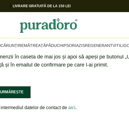
🚚
LIVRARE GRATUITĂ DE LA 150 LEI
NCĂRUNȚIRE
MĂTREAȚĂ
PĂDUCHI
PSORIAZIS
REGENERANT
VITILIG
enzii în caseta de mai jos și apoi să apeși pe butonul „U
ță și în emailul de confirmare pe care l-ai primit.
URMĂREȘTE
n intermediul datelor de contact de
aici
.