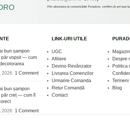
ORO
Prin abonarea la comunicările Puradoro, confirm că am luat la c
NTE
LINK-URI UTILE
PURAD
ai bun șampon
UGC
Magazin
 păr vopsit — cum
Afiliere
Despre 
 decolorarea
Devino Revânzator
Politica 
3, 2026
1 Comment
Livrarea Comenzilor
Confiden
Urmarire Comanda
Termeni 
Retur Comandă
Blog
ai bun șampon
 păr creț — cum îl
Contact
corect
3, 2026
1 Comment
te o marcă înregistrată | Vok Brand Distribution Srl | Toate dre
ES
|
PT
|
NL
|
BE
|
LU
|
IE
|
SE
|
DK
|
FI
|
PL
|
CZ
|