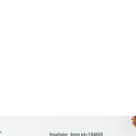
e.
[mailster_form id=19460]