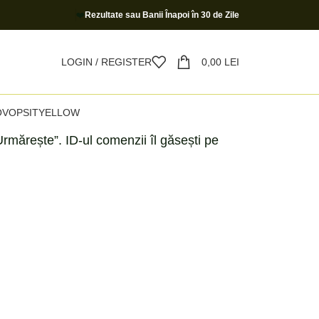
❤️
Rezultate sau Banii Înapoi în 30 de Zile
LOGIN / REGISTER
0,00
LEI
O
VOPSIT
YELLOW
rmărește”. ID-ul comenzii îl găsești pe