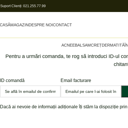
️
Suport Clienți:
021.255.77.99
CASĂ
MAGAZIN
DESPRE NOI
CONTACT
ACNEE
BALSAM
CREȚ
DERMATITĂ
Î
Pentru a urmări comanda, te rog să introduci ID-ul com
chitan
ID comandă
Email facturare
Dacă ai nevoie de informații adiționale îți stăm la dispoziție pri