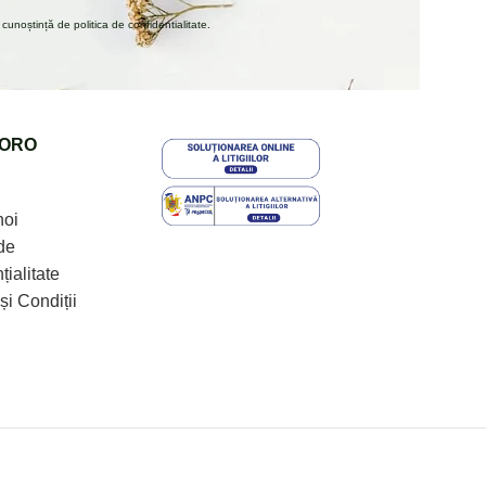
unoștință de politica de confidentialitate.
ORO
noi
de
țialitate
și Condiții
pturile rezervate
SK
|
HU
|
LT
|
EE
|
HR
|
SI