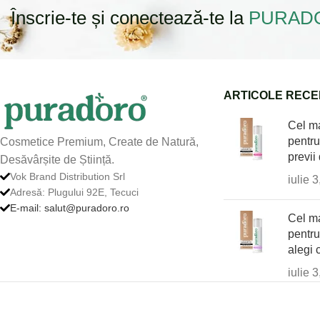
Înscrie-te și conectează-te la
PURAD
ARTICOLE RECE
Cel m
pentru
Cosmetice Premium, Create de Natură,
previi
Desăvârșite de Știință.
Vok Brand Distribution Srl
iulie 
Adresă: Plugului 92E, Tecuci
E-mail: salut@puradoro.ro
Cel m
pentru
alegi 
iulie 
© 2026 Puradoro.ro | Puradoro® es
Rețeaua noastră de magazine:
EU
|
UK
|
AT
|
DE
|
IT
|
FR
|