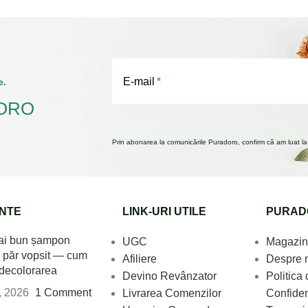
E-mail
e.
ORO
Prin abonarea la comunicările Puradoro, confirm că am luat la c
NTE
LINK-URI UTILE
PURAD
ai bun șampon
UGC
Magazin
 păr vopsit — cum
Afiliere
Despre 
 decolorarea
Devino Revânzator
Politica 
3, 2026
1 Comment
Livrarea Comenzilor
Confiden