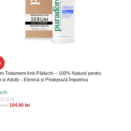
%
m Tratament Anti-Păduchi – 100% Natural pentru
i și Adulți – Elimină și Protejează Împotriva
chilor, Lindinilor și Oualor
chi
104,90
lei
90
lei