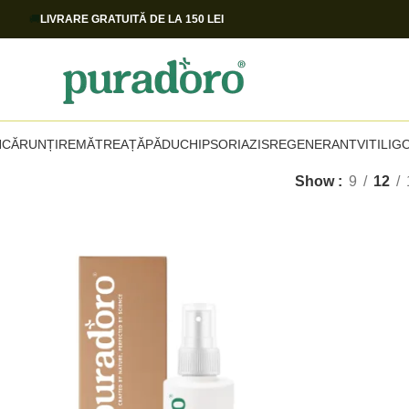
🚚
LIVRARE GRATUITĂ DE LA 150 LEI
NCĂRUNȚIRE
MĂTREAȚĂ
PĂDUCHI
PSORIAZIS
REGENERANT
VITILIG
Show
9
12