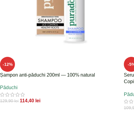
-12%
-5
Șampon anti-păduchi 200ml — 100% natural
Seru
Copi
Păduchi
Pădu
Pădu
114,40
lei
129,90
lei
109,