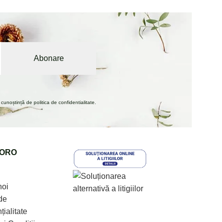
unoștință de politica de confidentialitate.
ORO
noi
de
țialitate